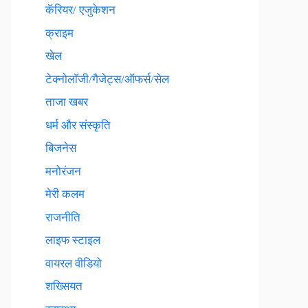
कॅरियर/ एजुकेशन
क्राइम
खेल
टेक्नाेलाॅजी/गैजेट्स/ऑफर्स/सेल
ताजा खबर
धर्म और संस्कृति
बिजनेस
मनोरंजन
मेरी कलम
राजनीति
लाइफ स्टाइल
वायरल वीडियो
शख्सियत