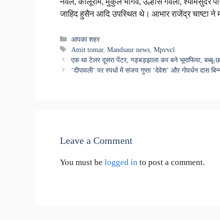
नवले, कालूराम, मुकुल भार्गव, उल्हास गवली, श्यामसुंदर पारीक
जाहिद हुसैन आदि उपस्थित थे। आभार राजेंद्र चाष्टा न
Categories
आपका शहर
Tags
Amit tomar
,
Mandsaur news
,
Mpvvcl
एक था टेलर दूसरा पेंटर, गड़बड़झाला कर बने भूमाफिया, बब्बू-छ
‘दीपावली’ पर स्पर्धा में संजय गुप्ता ‘देवेश’ और गोवर्धन दास बि
Leave a Comment
You must be
logged in
to post a comment.