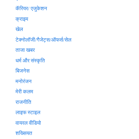
कॅरियर/ एजुकेशन
क्राइम
खेल
टेक्नाेलाॅजी/गैजेट्स/ऑफर्स/सेल
ताजा खबर
धर्म और संस्कृति
बिजनेस
मनोरंजन
मेरी कलम
राजनीति
लाइफ स्टाइल
वायरल वीडियो
शख्सियत