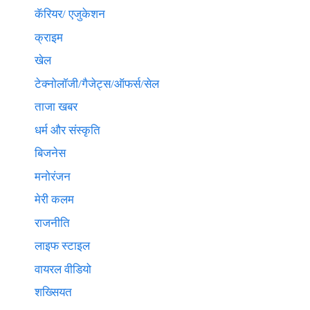
कॅरियर/ एजुकेशन
क्राइम
खेल
टेक्नाेलाॅजी/गैजेट्स/ऑफर्स/सेल
ताजा खबर
धर्म और संस्कृति
बिजनेस
मनोरंजन
मेरी कलम
राजनीति
लाइफ स्टाइल
वायरल वीडियो
शख्सियत