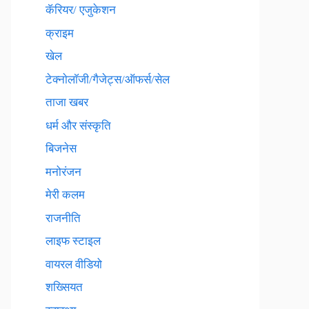
कॅरियर/ एजुकेशन
क्राइम
खेल
टेक्नाेलाॅजी/गैजेट्स/ऑफर्स/सेल
ताजा खबर
धर्म और संस्कृति
बिजनेस
मनोरंजन
मेरी कलम
राजनीति
लाइफ स्टाइल
वायरल वीडियो
शख्सियत