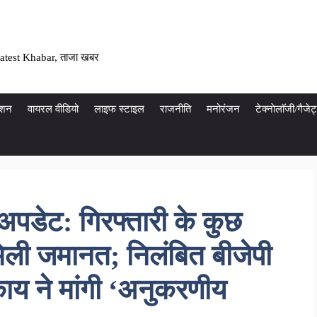
atest Khabar, ताजा खबर
ेशन
वायरल वीडियो
लाइफ स्टाइल
राजनीति
मनोरंजन
टेक्नाेलाॅजी/गैज
ि अपडेट: गिरफ्तारी के कुछ
मिली जमानत; निलंबित बीजेपी
काय ने मांगी ‘अनुकरणीय