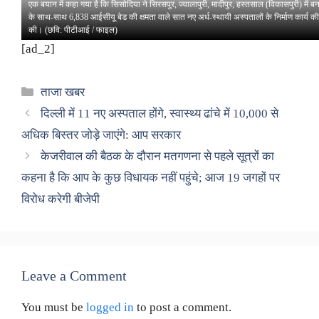
एक बयान में कहा गया है कि सिसोदिया ने सिरसपुर, ज्वालापुरी, मादीपुर, हस्तसाल (विकासपुरी) में बन
के साथ-साथ 6,838 आईसीयू बेड की क्षमता वाले सात नए अर्ध-स्थायी अस्पतालों के निर्माण कार्य की 
की। (छवि: पीटीआई / फाइल)
[ad_2]
Categories
ताजा खबर
दिल्ली में 11 नए अस्पताल होंगे, स्वास्थ्य ढांचे में 10,000 से
अधिक बिस्तर जोड़े जाएंगे: आप सरकार
केजरीवाल की बैठक के दौरान मतगणना से पहले सूत्रों का
कहना है कि आप के कुछ विधायक नहीं पहुंचे; आज 19 जगहों पर
विरोध करेगी बीजेपी
Leave a Comment
You must be
logged in
to post a comment.