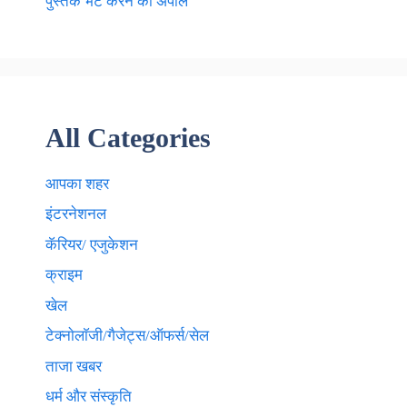
पुस्तकें भेंट करने की अपील
All Categories
आपका शहर
इंटरनेशनल
कॅरियर/ एजुकेशन
क्राइम
खेल
टेक्नाेलाॅजी/गैजेट्स/ऑफर्स/सेल
ताजा खबर
धर्म और संस्कृति