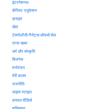
इंटरनेशनल
कॅरियर/ एजुकेशन
क्राइम
खेल
टेक्नाेलाॅजी/गैजेट्स/ऑफर्स/सेल
ताजा खबर
धर्म और संस्कृति
बिजनेस
मनोरंजन
मेरी कलम
राजनीति
लाइफ स्टाइल
वायरल वीडियो
शख्सियत