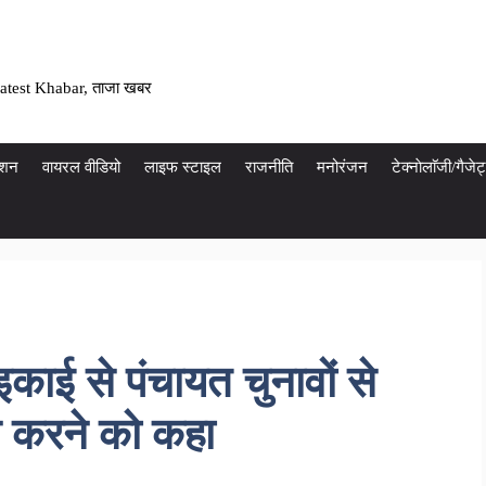
atest Khabar, ताजा खबर
ेशन
वायरल वीडियो
लाइफ स्टाइल
राजनीति
मनोरंजन
टेक्नाेलाॅजी/गैज
इकाई से पंचायत चुनावों से
 करने को कहा