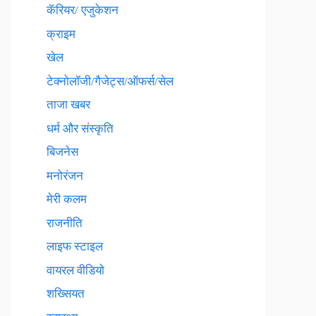
कॅरियर/ एजुकेशन
क्राइम
खेल
टेक्नाेलाॅजी/गैजेट्स/ऑफर्स/सेल
ताजा खबर
धर्म और संस्कृति
बिजनेस
मनोरंजन
मेरी कलम
राजनीति
लाइफ स्टाइल
वायरल वीडियो
शख्सियत