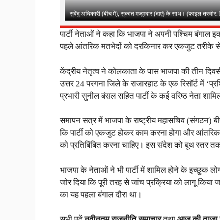
सुवेंदु अधिकारी (बीच में), सुकांत मजूमदार (दाएं) के साथ। (फाइल तस्वी
पार्टी नेताओं ने कहा कि भाजपा ने अपनी पश्चिम बंगाल इका
पहले आंतरिक मतभेदों को दरकिनार कर एकजुट तरीके स
केंद्रीय नेतृत्व ने कोलकाता के पास भाजपा की तीन दिवस
उत्तर 24 परगना जिले के राजारहाट के एक रिसॉर्ट में ‘प्रश
प्रभारी सुनील बंसल सहित पार्टी के कई वरिष्ठ नेता शामि
समापन सत्र में भाजपा के राष्ट्रीय महासचिव (संगठन) बीए
कि पार्टी को एकजुट होकर काम करना होगा और आंतरिक म
को प्रतिबिंबित करना चाहिए। इस संदेश को बूथ स्तर तक प
भाजपा के नेताओं ने भी पार्टी में शामिल होने के इच्छु
जोर दिया कि पूरी तरह से जांच प्रक्रिया को लागू किया ज
का यह पहला बंगाल दौरा था।
सभी पढ़ें
नवीनतम राजनीति समाचार
तथा
आज की ताजा