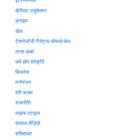
इंटरनेशनल
कॅरियर/ एजुकेशन
क्राइम
खेल
टेक्नाेलाॅजी/गैजेट्स/ऑफर्स/सेल
ताजा खबर
धर्म और संस्कृति
बिजनेस
मनोरंजन
मेरी कलम
राजनीति
लाइफ स्टाइल
वायरल वीडियो
शख्सियत