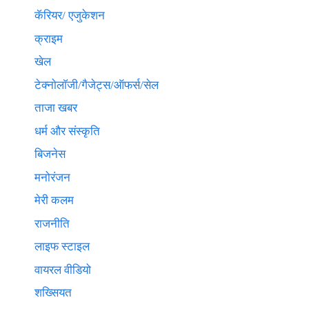
कॅरियर/ एजुकेशन
क्राइम
खेल
टेक्नाेलाॅजी/गैजेट्स/ऑफर्स/सेल
ताजा खबर
धर्म और संस्कृति
बिजनेस
मनोरंजन
मेरी कलम
राजनीति
लाइफ स्टाइल
वायरल वीडियो
शख्सियत