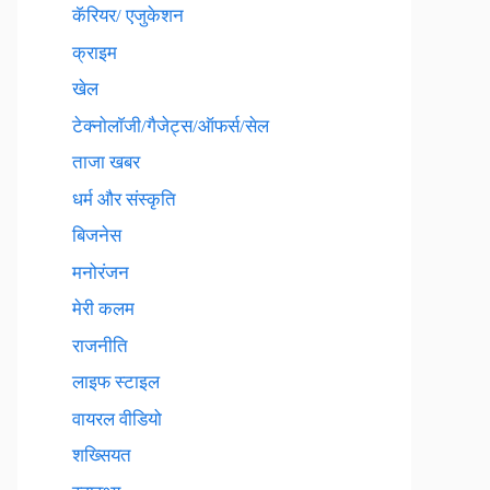
कॅरियर/ एजुकेशन
क्राइम
खेल
टेक्नाेलाॅजी/गैजेट्स/ऑफर्स/सेल
ताजा खबर
धर्म और संस्कृति
बिजनेस
मनोरंजन
मेरी कलम
राजनीति
लाइफ स्टाइल
वायरल वीडियो
शख्सियत