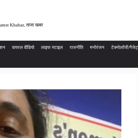
atest Khabar, ताजा खबर
ेशन
वायरल वीडियो
लाइफ स्टाइल
राजनीति
मनोरंजन
टेक्नाेलाॅजी/गैज