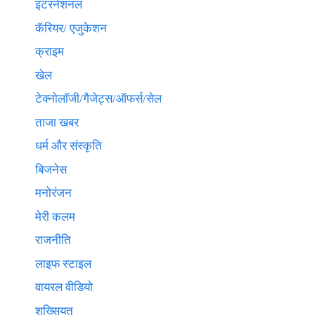
इंटरनेशनल
कॅरियर/ एजुकेशन
क्राइम
खेल
टेक्नाेलाॅजी/गैजेट्स/ऑफर्स/सेल
ताजा खबर
धर्म और संस्कृति
बिजनेस
मनोरंजन
मेरी कलम
राजनीति
लाइफ स्टाइल
वायरल वीडियो
शख्सियत