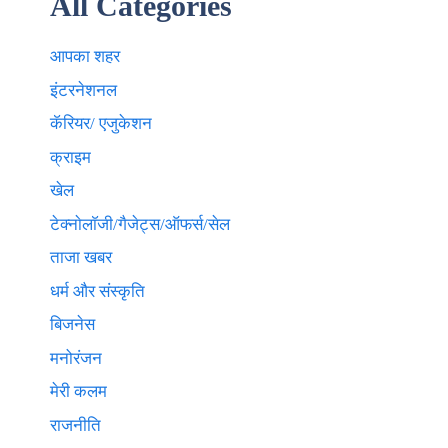
All Categories
आपका शहर
इंटरनेशनल
कॅरियर/ एजुकेशन
क्राइम
खेल
टेक्नाेलाॅजी/गैजेट्स/ऑफर्स/सेल
ताजा खबर
धर्म और संस्कृति
बिजनेस
मनोरंजन
मेरी कलम
राजनीति