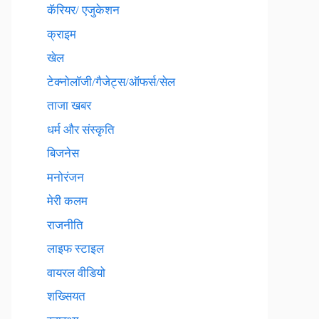
कॅरियर/ एजुकेशन
क्राइम
खेल
टेक्नाेलाॅजी/गैजेट्स/ऑफर्स/सेल
ताजा खबर
धर्म और संस्कृति
बिजनेस
मनोरंजन
मेरी कलम
राजनीति
लाइफ स्टाइल
वायरल वीडियो
शख्सियत