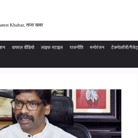
atest Khabar, ताजा खबर
ेशन
वायरल वीडियो
लाइफ स्टाइल
राजनीति
मनोरंजन
टेक्नाेलाॅजी/गैज