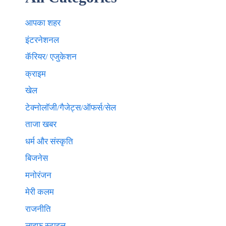
आपका शहर
इंटरनेशनल
कॅरियर/ एजुकेशन
क्राइम
खेल
टेक्नाेलाॅजी/गैजेट्स/ऑफर्स/सेल
ताजा खबर
धर्म और संस्कृति
बिजनेस
मनोरंजन
मेरी कलम
राजनीति
लाइफ स्टाइल