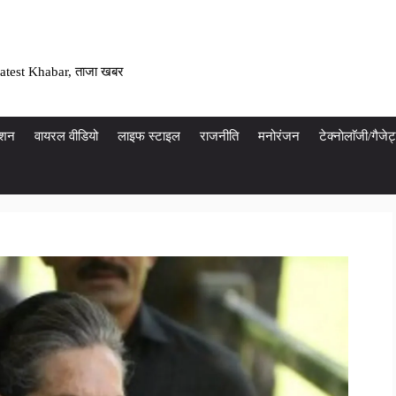
atest Khabar, ताजा खबर
ेशन
वायरल वीडियो
लाइफ स्टाइल
राजनीति
मनोरंजन
टेक्नाेलाॅजी/गैज