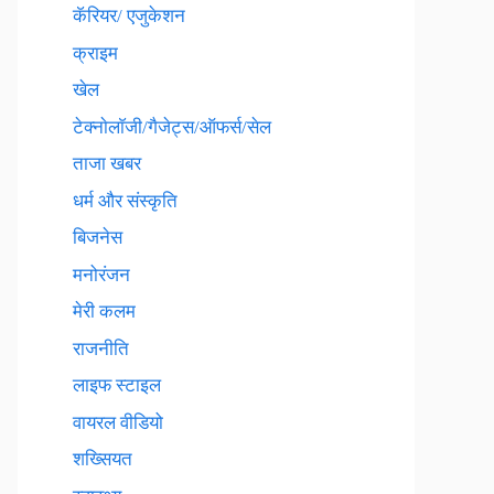
कॅरियर/ एजुकेशन
क्राइम
खेल
टेक्नाेलाॅजी/गैजेट्स/ऑफर्स/सेल
ताजा खबर
धर्म और संस्कृति
बिजनेस
मनोरंजन
मेरी कलम
राजनीति
लाइफ स्टाइल
वायरल वीडियो
शख्सियत