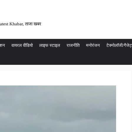
atest Khabar, ताजा खबर
ेशन
वायरल वीडियो
लाइफ स्टाइल
राजनीति
मनोरंजन
टेक्नाेलाॅजी/गैज