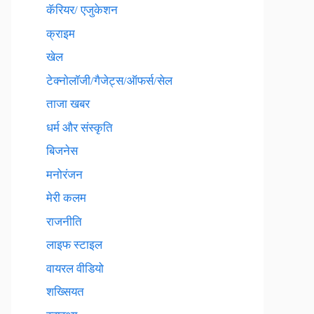
कॅरियर/ एजुकेशन
क्राइम
खेल
टेक्नाेलाॅजी/गैजेट्स/ऑफर्स/सेल
ताजा खबर
धर्म और संस्कृति
बिजनेस
मनोरंजन
मेरी कलम
राजनीति
लाइफ स्टाइल
वायरल वीडियो
शख्सियत