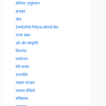
कॅरियर/ एजुकेशन
क्राइम
खेल
टेक्नाेलाॅजी/गैजेट्स/ऑफर्स/सेल
ताजा खबर
धर्म और संस्कृति
बिजनेस
मनोरंजन
मेरी कलम
राजनीति
लाइफ स्टाइल
वायरल वीडियो
शख्सियत