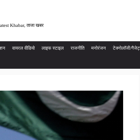
atest Khabar, ताजा खबर
ेशन
वायरल वीडियो
लाइफ स्टाइल
राजनीति
मनोरंजन
टेक्नाेलाॅजी/गैज