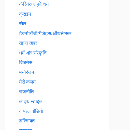
कॅरियर/ एजुकेशन
क्राइम
खेल
टेक्नाेलाॅजी/गैजेट्स/ऑफर्स/सेल
ताजा खबर
धर्म और संस्कृति
बिजनेस
मनोरंजन
मेरी कलम
राजनीति
लाइफ स्टाइल
वायरल वीडियो
शख्सियत