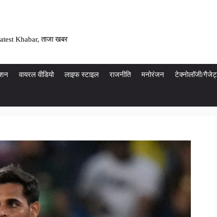
atest Khabar, ताजा खबर
ेशन
वायरल वीडियो
लाइफ स्टाइल
राजनीति
मनोरंजन
टेक्नाेलाॅजी/गैज