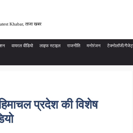
atest Khabar, ताजा खबर
ेशन
वायरल वीडियो
लाइफ स्टाइल
राजनीति
मनोरंजन
टेक्नाेलाॅजी/गैज
हिमाचल प्रदेश की विशेष
ियो