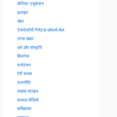
कॅरियर/ एजुकेशन
क्राइम
खेल
टेक्नाेलाॅजी/गैजेट्स/ऑफर्स/सेल
ताजा खबर
धर्म और संस्कृति
बिजनेस
मनोरंजन
मेरी कलम
राजनीति
लाइफ स्टाइल
वायरल वीडियो
शख्सियत