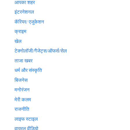
आपका शहर
इंटरनेशनल
कॅरियर/ एजुकेशन
क्राइम
खेल
टेक्नाेलाॅजी/गैजेट्स/ऑफर्स/सेल
ताजा खबर
धर्म और संस्कृति
बिजनेस
मनोरंजन
मेरी कलम
राजनीति
लाइफ स्टाइल
वायरल वीडियो