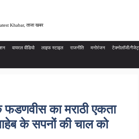
atest Khabar, ताजा खबर
ेशन
वायरल वीडियो
लाइफ स्टाइल
राजनीति
मनोरंजन
टेक्नाेलाॅजी/गैज
कि फडणवीस का मराठी एकता
साहेब के सपनों की चाल को