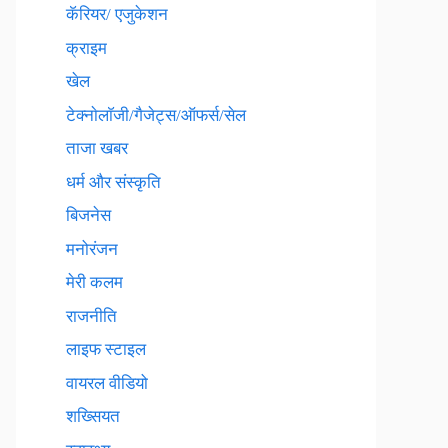
कॅरियर/ एजुकेशन
क्राइम
खेल
टेक्नाेलाॅजी/गैजेट्स/ऑफर्स/सेल
ताजा खबर
धर्म और संस्कृति
बिजनेस
मनोरंजन
मेरी कलम
राजनीति
लाइफ स्टाइल
वायरल वीडियो
शख्सियत