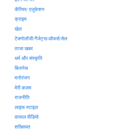
कॅरियर/ एजुकेशन
क्राइम
खेल
टेक्नाेलाॅजी/गैजेट्स/ऑफर्स/सेल
ताजा खबर
धर्म और संस्कृति
बिजनेस
मनोरंजन
मेरी कलम
राजनीति
लाइफ स्टाइल
वायरल वीडियो
शख्सियत