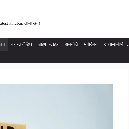
atest Khabar, ताजा खबर
ेशन
वायरल वीडियो
लाइफ स्टाइल
राजनीति
मनोरंजन
टेक्नाेलाॅजी/गैज