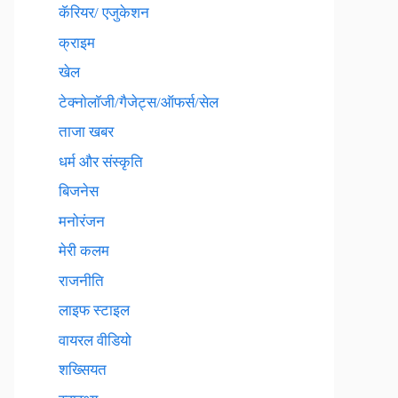
कॅरियर/ एजुकेशन
क्राइम
खेल
टेक्नाेलाॅजी/गैजेट्स/ऑफर्स/सेल
ताजा खबर
धर्म और संस्कृति
बिजनेस
मनोरंजन
मेरी कलम
राजनीति
लाइफ स्टाइल
वायरल वीडियो
शख्सियत