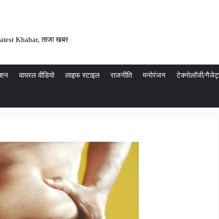
atest Khabar, ताजा खबर
ेशन
वायरल वीडियो
लाइफ स्टाइल
राजनीति
मनोरंजन
टेक्नाेलाॅजी/गैज