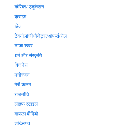
कॅरियर/ एजुकेशन
क्राइम
खेल
टेक्नाेलाॅजी/गैजेट्स/ऑफर्स/सेल
ताजा खबर
धर्म और संस्कृति
बिजनेस
मनोरंजन
मेरी कलम
राजनीति
लाइफ स्टाइल
वायरल वीडियो
शख्सियत