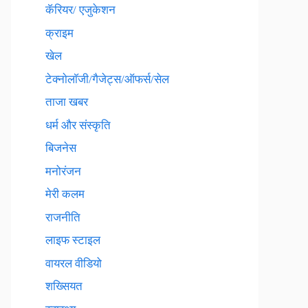
कॅरियर/ एजुकेशन
क्राइम
खेल
टेक्नाेलाॅजी/गैजेट्स/ऑफर्स/सेल
ताजा खबर
धर्म और संस्कृति
बिजनेस
मनोरंजन
मेरी कलम
राजनीति
लाइफ स्टाइल
वायरल वीडियो
शख्सियत