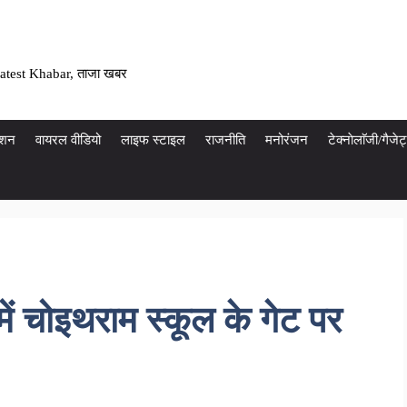
atest Khabar, ताजा खबर
ेशन
वायरल वीडियो
लाइफ स्टाइल
राजनीति
मनोरंजन
टेक्नाेलाॅजी/गैज
ें चोइथराम स्कूल के गेट पर