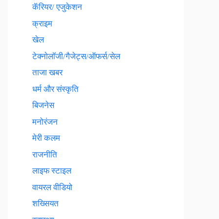
कॅरियर/ एजुकेशन
क्राइम
खेल
टेक्नाेलाॅजी/गैजेट्स/ऑफर्स/सेल
ताजा खबर
धर्म और संस्कृति
बिजनेस
मनोरंजन
मेरी कलम
राजनीति
लाइफ स्टाइल
वायरल वीडियो
शख्सियत