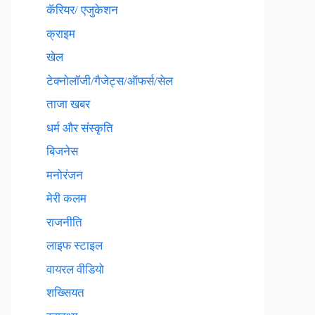
कॅरियर/ एजुकेशन
क्राइम
खेल
टेक्नाेलाॅजी/गैजेट्स/ऑफर्स/सेल
ताजा खबर
धर्म और संस्कृति
बिजनेस
मनोरंजन
मेरी कलम
राजनीति
लाइफ स्टाइल
वायरल वीडियो
शख्सियत