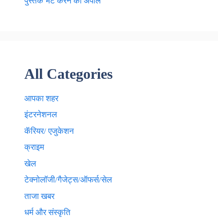
पुस्तकें भेंट करने की अपील
All Categories
आपका शहर
इंटरनेशनल
कॅरियर/ एजुकेशन
क्राइम
खेल
टेक्नाेलाॅजी/गैजेट्स/ऑफर्स/सेल
ताजा खबर
धर्म और संस्कृति