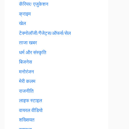
कॅरियर/ एजुकेशन
क्राइम
खेल
टेक्नाेलाॅजी/गैजेट्स/ऑफर्स/सेल
ताजा खबर
धर्म और संस्कृति
बिजनेस
मनोरंजन
मेरी कलम
राजनीति
लाइफ स्टाइल
वायरल वीडियो
शख्सियत