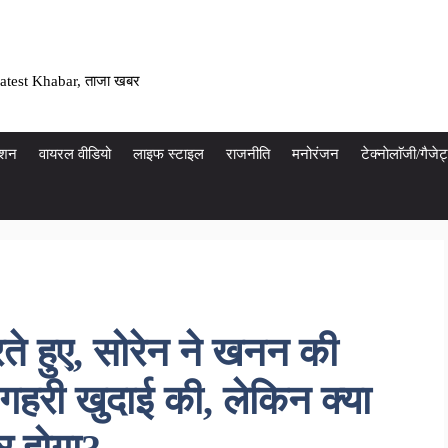
atest Khabar, ताजा खबर
ेशन
वायरल वीडियो
लाइफ स्टाइल
राजनीति
मनोरंजन
टेक्नाेलाॅजी/गैज
े हुए, सोरेन ने खनन की
 गहरी खुदाई की, लेकिन क्या