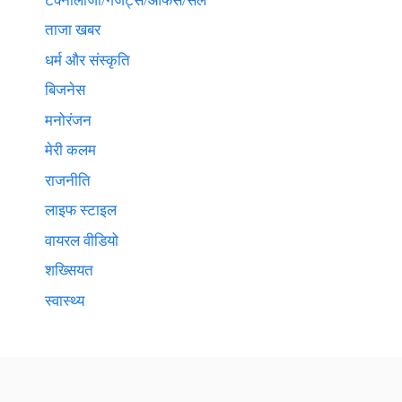
टेक्नाेलाॅजी/गैजेट्स/ऑफर्स/सेल
ताजा खबर
धर्म और संस्कृति
बिजनेस
मनोरंजन
मेरी कलम
राजनीति
लाइफ स्टाइल
वायरल वीडियो
शख्सियत
स्वास्थ्य