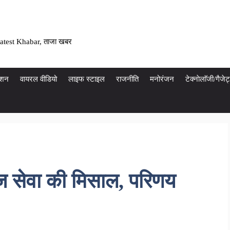
atest Khabar, ताजा खबर
ेशन
वायरल वीडियो
लाइफ स्टाइल
राजनीति
मनोरंजन
टेक्नाेलाॅजी/गैज
ाज सेवा की मिसाल, परिणय