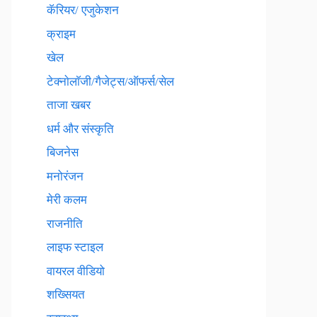
कॅरियर/ एजुकेशन
क्राइम
खेल
टेक्नाेलाॅजी/गैजेट्स/ऑफर्स/सेल
ताजा खबर
धर्म और संस्कृति
बिजनेस
मनोरंजन
मेरी कलम
राजनीति
लाइफ स्टाइल
वायरल वीडियो
शख्सियत