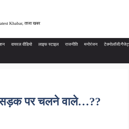
atest Khabar, ताजा खबर
ेशन
वायरल वीडियो
लाइफ स्टाइल
राजनीति
मनोरंजन
टेक्नाेलाॅजी/गैज
ंगे सड़क पर चलने वाले…??