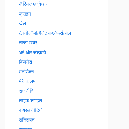
कॅरियर/ एजुकेशन
क्राइम
खेल
टेक्नाेलाॅजी/गैजेट्स/ऑफर्स/सेल
ताजा खबर
धर्म और संस्कृति
बिजनेस
मनोरंजन
मेरी कलम
राजनीति
लाइफ स्टाइल
वायरल वीडियो
शख्सियत