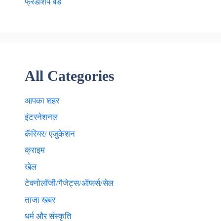
फ्रेंडशिप बैंड
All Categories
आपका शहर
इंटरनेशनल
कॅरियर/ एजुकेशन
क्राइम
खेल
टेक्नाेलाॅजी/गैजेट्स/ऑफर्स/सेल
ताजा खबर
धर्म और संस्कृति